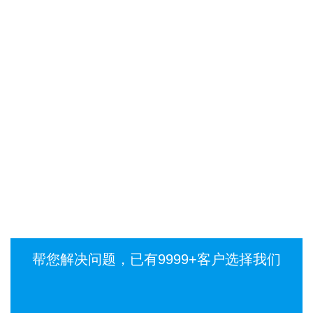
全部新闻
公司动态
热点资讯
18
18
2024-04
2024-04
钢结构
打包箱
钢结构的主要构件为钢柱、
打包式集装箱房
钢梁、檩条、斜撑等；钢材
件、底框组件、
材质为Q345 B。
块可互换墙板组
帮您解决问题，已有9999+客户选择我们
建筑，是装配率
装配式建筑形式