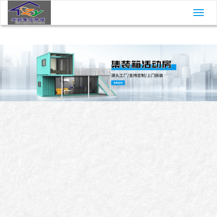
快3在线官网
切
换
导
航