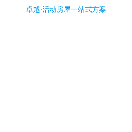
卓越·活动房屋一站式方案
网红创意箱
打包